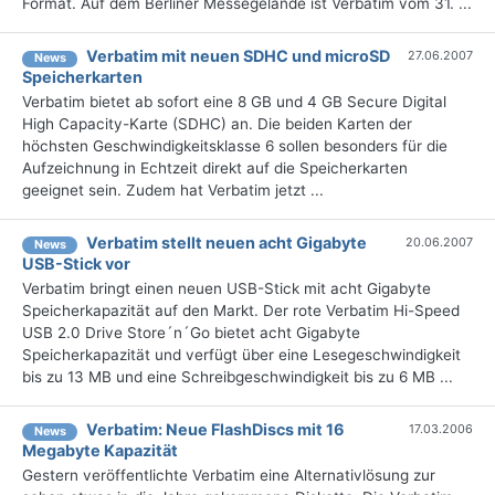
Format. Auf dem Berliner Messegelände ist Verbatim vom 31. ...
Verbatim mit neuen SDHC und microSD
27.06.2007
News
Speicherkarten
Verbatim bietet ab sofort eine 8 GB und 4 GB Secure Digital
High Capacity-Karte (SDHC) an. Die beiden Karten der
höchsten Geschwindigkeitsklasse 6 sollen besonders für die
Aufzeichnung in Echtzeit direkt auf die Speicherkarten
geeignet sein. Zudem hat Verbatim jetzt ...
Verbatim stellt neuen acht Gigabyte
20.06.2007
News
USB-Stick vor
Verbatim bringt einen neuen USB-Stick mit acht Gigabyte
Speicherkapazität auf den Markt. Der rote Verbatim Hi-Speed
USB 2.0 Drive Store´n´Go bietet acht Gigabyte
Speicherkapazität und verfügt über eine Lesegeschwindigkeit
bis zu 13 MB und eine Schreibgeschwindigkeit bis zu 6 MB ...
Verbatim: Neue FlashDiscs mit 16
17.03.2006
News
Megabyte Kapazität
Gestern veröffentlichte Verbatim eine Alternativlösung zur