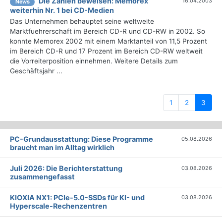
Die Zahlen beweisen: Memorex
16.04.2003
News
weiterhin Nr. 1 bei CD-Medien
Das Unternehmen behauptet seine weltweite
Marktfuehrerschaft im Bereich CD-R und CD-RW in 2002. So
konnte Memorex 2002 mit einem Marktanteil von 11,5 Prozent
im Bereich CD-R und 17 Prozent im Bereich CD-RW weltweit
die Vorreiterposition einnehmen. Weitere Details zum
Geschäftsjahr ...
(curr
1
2
3
PC-Grundausstattung: Diese Programme
05.08.2026
braucht man im Alltag wirklich
Juli 2026: Die Bericht­erstattung
03.08.2026
zusammengefasst
KIOXIA NX1: PCIe-5.0-SSDs für KI- und
03.08.2026
Hyperscale-Rechenzentren