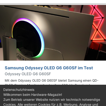
Samsung Odyssey OLED G6 G60SF im Test
Odyssey OLED G6 G60SF
Mit dem Odyssey OLED G6 G60SF bietet Samsung einen QD-
OLED Gaming-Monitor mit schnellem 500-Hz-Panel und
Datenschutzhinweis
WQHD-Auflösung an. Wir haben den 27 Zoll großen Monitor auf
Willkommen beim Hardware-Magazin!
Herz und Nieren geprüft.
Zum Betrieb unserer Website nutzen wir technisch notwendige
Cookies. Alle weiteren Cookies für z.B. Werbung, Analyse und