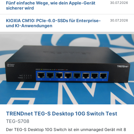
Fünf einfache Wege, wie dein Apple-Gerät
30.07.2026
sicherer wird
KIOXIA CM10: PCIe-6.0-SSDs für Enterprise-
30.07.2026
und KI-Anwendungen
TRENDnet TEG-S Desktop 10G Switch Test
TEG-S708
Der TEG-S Desktop 10G Switch ist ein unmanaged Gerät mit 8