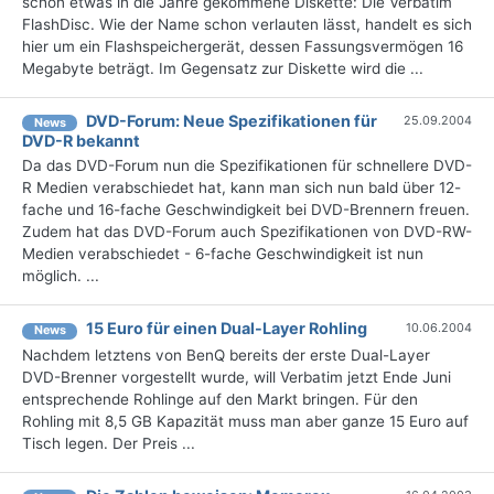
schon etwas in die Jahre gekommene Diskette: Die Verbatim
FlashDisc. Wie der Name schon verlauten lässt, handelt es sich
hier um ein Flashspeichergerät, dessen Fassungsvermögen 16
Megabyte beträgt. Im Gegensatz zur Diskette wird die ...
DVD-Forum: Neue Spezifikationen für
25.09.2004
News
DVD-R bekannt
Da das DVD-Forum nun die Spezifikationen für schnellere DVD-
R Medien verabschiedet hat, kann man sich nun bald über 12-
fache und 16-fache Geschwindigkeit bei DVD-Brennern freuen.
Zudem hat das DVD-Forum auch Spezifikationen von DVD-RW-
Medien verabschiedet - 6-fache Geschwindigkeit ist nun
möglich. ...
15 Euro für einen Dual-Layer Rohling
10.06.2004
News
Nachdem letztens von BenQ bereits der erste Dual-Layer
DVD-Brenner vorgestellt wurde, will Verbatim jetzt Ende Juni
entsprechende Rohlinge auf den Markt bringen. Für den
Rohling mit 8,5 GB Kapazität muss man aber ganze 15 Euro auf
Tisch legen. Der Preis ...