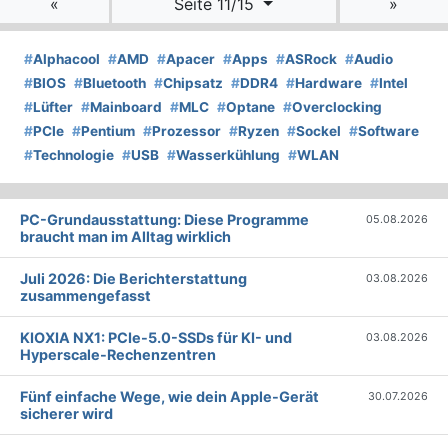
«
Seite 11/15
»
#
Alphacool
#
AMD
#
Apacer
#
Apps
#
ASRock
#
Audio
#
BIOS
#
Bluetooth
#
Chipsatz
#
DDR4
#
Hardware
#
Intel
#
Lüfter
#
Mainboard
#
MLC
#
Optane
#
Overclocking
#
PCIe
#
Pentium
#
Prozessor
#
Ryzen
#
Sockel
#
Software
#
Technologie
#
USB
#
Wasserkühlung
#
WLAN
PC-Grundausstattung: Diese Programme
05.08.2026
braucht man im Alltag wirklich
Juli 2026: Die Bericht­erstattung
03.08.2026
zusammengefasst
KIOXIA NX1: PCIe-5.0-SSDs für KI- und
03.08.2026
Hyperscale-Rechenzentren
Fünf einfache Wege, wie dein Apple-Gerät
30.07.2026
sicherer wird