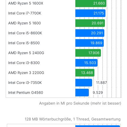
AMD Ryzen 5 1600X
21.660
Intel Core i7-7700K
21.175
AMD Ryzen 5 1600
20.691
Intel Core i5-8600K
20.291
Intel Core i5-8500
19.869
AMD Ryzen 5 2400G
17.906
Intel Core i3-8300
15.503
AMD Ryzen 3 2200G
13.468
Intel Core i3-7350K
11.887
Intel Pentium G4560
9.529
Angaben in MI pro Sekunde (mehr ist besser)
128 MB Wörterbuchgröße, 1 Thread, Gesamtwertung