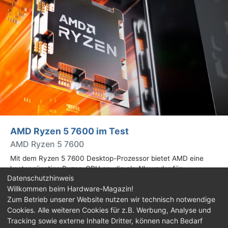
AMD Ryzen 5 7600 im Test
AMD Ryzen 5 7600
Mit dem Ryzen 5 7600 Desktop-Prozessor bietet AMD eine
kostengünstige Ryzen-CPU an, die als Allrounder für
Datenschutzhinweis
verschiedene Workloads im heimischen PC dienen soll. Wir
Willkommen beim Hardware-Magazin!
haben sie in der Praxis ausgiebig getestet.
Zum Betrieb unserer Website nutzen wir technisch notwendige
Cookies. Alle weiteren Cookies für z.B. Werbung, Analyse und
Impressum
|
Kontakt
|
Jobs
|
Datenschutz
|
Tracking sowie externe Inhalte Dritter, können nach Bedarf