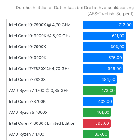
Durchschnittlicher Datenfluss bei Dreifachverschlüsselung
(AES-Twofish-Serpent)
Intel Core i9-7900X @ 4,70 GHz
712,00
Intel Core i9-9900K @ 5,00 GHz
611,00
Intel Core i9-7900X
606,00
Intel Core i9-9900K
575,00
Intel Core i7-7820X @ 4,70 GHz
569,00
Intel Core i7-7820X
484,00
AMD Ryzen 7 1700 @ 3,85 GHz
473,00
Intel Core i7-8700K
432,00
AMD Ryzen 5 1600X
401,00
Intel Core i7-8086K Limited Edition
395,00
AMD Ryzen 7 1700
367,00