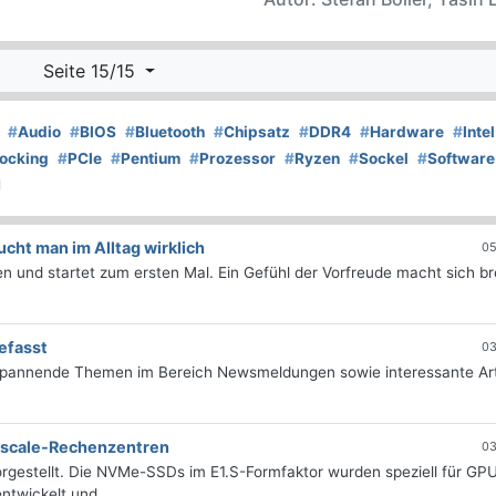
Seite 15/15
#
Audio
#
BIOS
#
Bluetooth
#
Chipsatz
#
DDR4
#
Hardware
#
Intel
ocking
#
PCIe
#
Pentium
#
Prozessor
#
Ryzen
#
Sockel
#
Software
N
ht man im Alltag wirklich
05
 und startet zum ersten Mal. Ein Gefühl der Vorfreude macht sich bre
efasst
03
 spannende Themen im Bereich Newsmeldungen sowie interessante Art
erscale-Rechenzentren
03
rgestellt. Die NVMe-SSDs im E1.S-Formfaktor wurden speziell für GP
twickelt und...