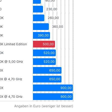
0
180,00
0
230,00
00K
260,00
0K
360,00
0K
390,00
6K Limited Edition
500,00
00K
520,00
900K @ 5,00 GHz
520,00
0X
650,00
20X @ 4,70 GHz
650,00
00X
900,00
00X @ 4,70 GHz
900,00
Angaben in Euro (weniger ist besser)