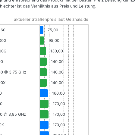
gt und entsprechend das Produkt mit der besten Preis/Leistung kennz
hlechter ist das Verhältnis aus Preis und Leistung.
aktueller Straßenpreis laut Geizhals.de
560
75,00
00G
95,00
00G
130,00
00
140,00
00 @ 3,75 GHz
140,00
00X
140,00
0
160,00
00
170,00
00 @ 3,85 GHz
170,00
50K
170,00