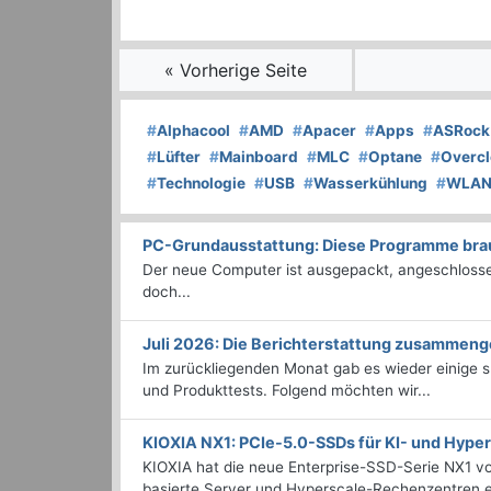
« Vorherige Seite
#
Alphacool
#
AMD
#
Apacer
#
Apps
#
ASRock
#
Lüfter
#
Mainboard
#
MLC
#
Optane
#
Overcl
#
Technologie
#
USB
#
Wasserkühlung
#
WLA
PC-Grundausstattung: Diese Programme brauc
Der neue Computer ist ausgepackt, angeschlossen
doch...
Juli 2026: Die Bericht­erstattung zusammeng
Im zurückliegenden Monat gab es wieder einige
und Produkttests. Folgend möchten wir...
KIOXIA NX1: PCIe-5.0-SSDs für KI- und Hyp
KIOXIA hat die neue Enterprise-SSD-Serie NX1 vo
basierte Server und Hyperscale-Rechenzentren en