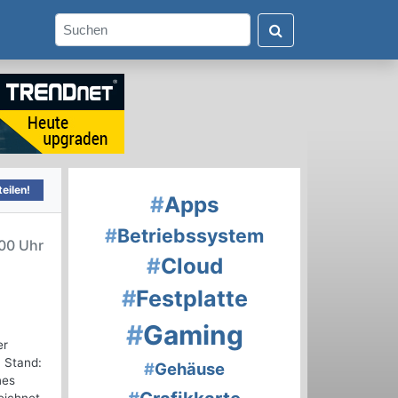
eilen!
#
Apps
#
Betriebssystem
00 Uhr
#
Cloud
#
Festplatte
#
Gaming
er
, Stand:
#
Gehäuse
nes