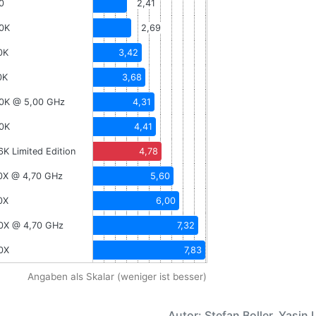
0
2,41
00K
2,69
0K
3,42
0K
3,68
900K @ 5,00 GHz
4,31
00K
4,41
6K Limited Edition
4,78
20X @ 4,70 GHz
5,60
0X
6,00
00X @ 4,70 GHz
7,32
00X
7,83
Angaben als Skalar (weniger ist besser)
Autor: Stefan Boller, Yasin