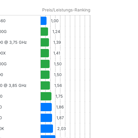
Preis/Leistungs-Ranking
560
1,00
00G
1,24
00 @ 3,75 GHz
1,39
00X
1,41
00G
1,50
00
1,50
00 @ 3,85 GHz
1,56
00
1,75
0
1,86
0
1,87
50K
2,03