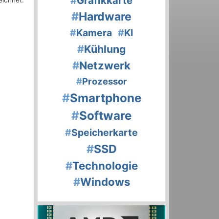
#
Grafikkarte
eichnet.
#
Hardware
#
Kamera
#
KI
#
Kühlung
#
Netzwerk
#
Prozessor
#
Smartphone
#
Software
#
Speicherkarte
#
SSD
#
Technologie
#
Windows