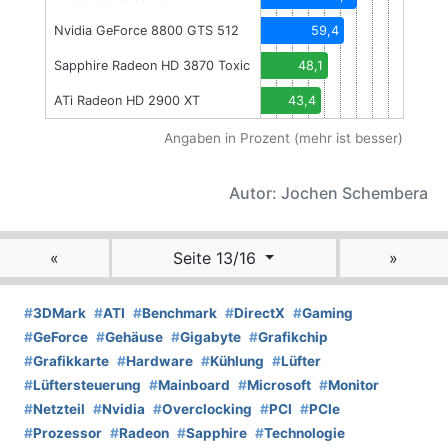
Nvidia GeForce 8800 GTS 512
59,4
Sapphire Radeon HD 3870 Toxic
48,1
ATi Radeon HD 2900 XT
43,4
Angaben in Prozent (mehr ist besser)
Autor: Jochen Schembera
«
Seite 13/16
»
#
3DMark
#
ATI
#
Benchmark
#
DirectX
#
Gaming
#
GeForce
#
Gehäuse
#
Gigabyte
#
Grafikchip
#
Grafikkarte
#
Hardware
#
Kühlung
#
Lüfter
#
Lüftersteuerung
#
Mainboard
#
Microsoft
#
Monitor
#
Netzteil
#
Nvidia
#
Overclocking
#
PCI
#
PCIe
#
Prozessor
#
Radeon
#
Sapphire
#
Technologie