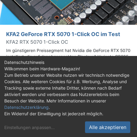
KFA2 GeForce RTX 5070 1-Click OC im Test
KFA2 RTX 5070 1-Click OC
Im günstigeren Preissegment hat Nvidia die GeForce RTX 5070
installiert, die auf der abgespeckten Blackwell-Variante GB205
Datenschutzhinweis
basiert. Wir haben uns ein Custom-Design von Hersteller KFA2
Willkommen beim Hardware-Magazin!
im Test genauer angesehen.
Zum Betrieb unserer Website nutzen wir technisch notwendige
Cookies. Alle weiteren Cookies für z.B. Werbung, Analyse und
Impressum
|
Kontakt
|
Jobs
|
Datenschutz
|
Tracking sowie externe Inhalte Dritter, können nach Bedarf
Consent‑Einstellungen
|
Haftungsausschluss
aktiviert werden und verbessern das Nutzererlebnis beim
Besuch der Website. Mehr Informationen in unserer
Feed
Facebook
YouTube
TikTok
Datenschutzerklärung
.
Ein Widerruf der Einwilligung ist jederzeit möglich.
Twitch
Discord
Alle akzeptieren
Einstellungen anpassen
...
© Copyright 2001 - 2026 Hardware-Magazin