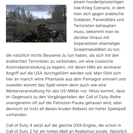
einem hundertprozentigen
Irak-Krieg Szenario, in dem
man sich gegen arabische
Soldaten, Paramilitärs und
Terroristen behaupten
muss, bekommt man es
darüber hinaus mit
Separatisten ehemaliger
Sowjetrepubliken zu tun,
die natürlich nichts Besseres zu tun haben, als sich mit den
arabischen Terroristen zu verbünden, um eine russische
Atomraketenstellung zu kapern, mit deren Hilfe ein atomarer
Angriff auf die USA durchgeführt werden soll. Man fühlt sich
hier an manch wirre Phantasie aus dem Pentagon erinnert und
zuweilen kommt das Spiel einem denn auch wie eine
Werbeveranstaltung für das US-Militär vor. Hinzu kommt, dass
im Gegensatz zu den Vorgängerteilen der Call of Duty-Reihe
unangenehm oft auf die Patrioten-Pauke gehauen wird, aber
dennoch ist trotz all dieses kruden Ballasts ein hoher Spielspaß
vorhanden.
Call of Duty 4 setzt auf die gleiche DX9-Engine, die schon in
Call of Duty 2 für ein hohes Maß an Realismus sorgte. Natürlich