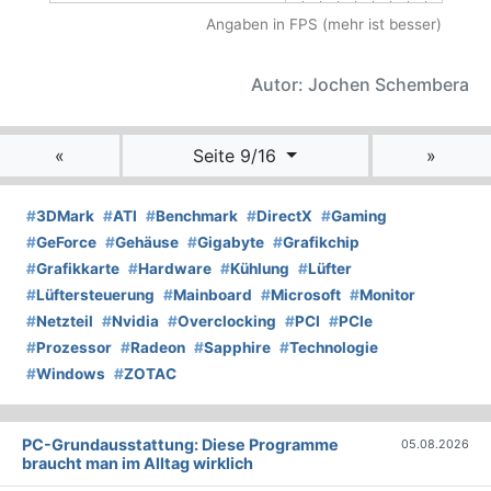
Angaben in FPS (mehr ist besser)
Autor: Jochen Schembera
«
Seite 9/16
»
#
3DMark
#
ATI
#
Benchmark
#
DirectX
#
Gaming
#
GeForce
#
Gehäuse
#
Gigabyte
#
Grafikchip
#
Grafikkarte
#
Hardware
#
Kühlung
#
Lüfter
#
Lüftersteuerung
#
Mainboard
#
Microsoft
#
Monitor
#
Netzteil
#
Nvidia
#
Overclocking
#
PCI
#
PCIe
#
Prozessor
#
Radeon
#
Sapphire
#
Technologie
#
Windows
#
ZOTAC
PC-Grundausstattung: Diese Programme
05.08.2026
braucht man im Alltag wirklich