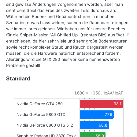
sind gewisse Änderungen vorgenommen worden, aber man
sieht dem Spiel das Erbe des zweiten Teils durchaus an.
Während die Boden- und Gebäudetexturen in manchen
Szenarien etwas blass wirken, suchen die Rauchdarstellungen
wie immer ihres gleichen. Wir haben uns für unsere Benches
für die Sniper-Mission "All Ghillied Up" (rechtes Bild) aus "Act II"
entschieden, da hier sehr viele und sehr große Bodentexturen
sowie recht komplexer Staub und Rauch dargestellt werden
müssen, die die Hardware natürlich entsprechend fordern.
Allerdings wird die GTX 280 hier vor keine nennenswerten
Probleme gestellt.
Standard
1.680 x 1.050, 1xAA/1xAF
Nvidia GeForce GTX 280
98,1
Nvidia GeForce 9800 GTX
77,6
Nvidia GeForce 8800 GTS 512
66,8
Sapphire Radeon HD 3870 Toxic
58,9