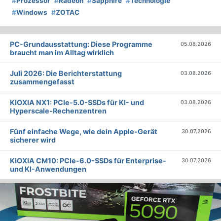
#
Prozessor
#
Radeon
#
Sapphire
#
Technologie
#
Windows
#
ZOTAC
PC-Grundausstattung: Diese Programme
05.08.2026
braucht man im Alltag wirklich
Juli 2026: Die Bericht­erstattung
03.08.2026
zusammengefasst
KIOXIA NX1: PCIe-5.0-SSDs für KI- und
03.08.2026
Hyperscale-Rechenzentren
Fünf einfache Wege, wie dein Apple-Gerät
30.07.2026
sicherer wird
KIOXIA CM10: PCIe-6.0-SSDs für Enterprise-
30.07.2026
und KI-Anwendungen