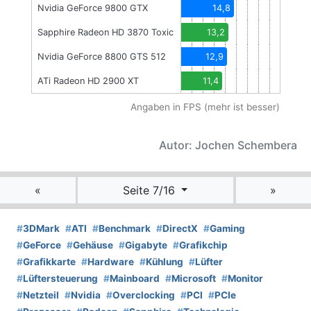
Nvidia GeForce 9800 GTX
14,8
Sapphire Radeon HD 3870 Toxic
13,2
Nvidia GeForce 8800 GTS 512
12,9
ATi Radeon HD 2900 XT
11,4
Angaben in FPS (mehr ist besser)
Autor: Jochen Schembera
«
Seite 7/16
»
#
3DMark
#
ATI
#
Benchmark
#
DirectX
#
Gaming
#
GeForce
#
Gehäuse
#
Gigabyte
#
Grafikchip
#
Grafikkarte
#
Hardware
#
Kühlung
#
Lüfter
#
Lüftersteuerung
#
Mainboard
#
Microsoft
#
Monitor
#
Netzteil
#
Nvidia
#
Overclocking
#
PCI
#
PCIe