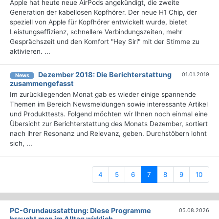
Apple hat heute neue AirPods angekündigt, die zweite
Generation der kabellosen Kopfhörer. Der neue H1 Chip, der
speziell von Apple für Kopfhörer entwickelt wurde, bietet
Leistungseffizienz, schnellere Verbindungszeiten, mehr
Gesprächszeit und den Komfort "Hey Siri" mit der Stimme zu
aktivieren. ...
Dezember 2018: Die Berichterstattung
01.01.2019
News
zusammengefasst
Im zurückliegenden Monat gab es wieder einige spannende
Themen im Bereich Newsmeldungen sowie interessante Artikel
und Produkttests. Folgend möchten wir Ihnen noch einmal eine
Übersicht zur Berichterstattung des Monats Dezember, sortiert
nach ihrer Resonanz und Relevanz, geben. Durchstöbern lohnt
sich, ...
(current)
4
5
6
7
8
9
10
PC-Grundausstattung: Diese Programme
05.08.2026
braucht man im Alltag wirklich