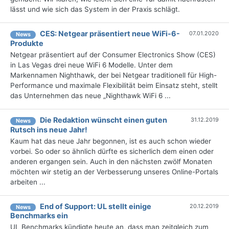
lässt und wie sich das System in der Praxis schlägt.
CES: Netgear präsentiert neue WiFi-6-
07.01.2020
News
Produkte
Netgear präsentiert auf der Consumer Electronics Show (CES)
in Las Vegas drei neue WiFi 6 Modelle. Unter dem
Markennamen Nighthawk, der bei Netgear traditionell für High-
Performance und maximale Flexibilität beim Einsatz steht, stellt
das Unternehmen das neue „Nighthawk WiFi 6 ...
Die Redaktion wünscht einen guten
31.12.2019
News
Rutsch ins neue Jahr!
Kaum hat das neue Jahr begonnen, ist es auch schon wieder
vorbei. So oder so ähnlich dürfte es sicherlich dem einen oder
anderen ergangen sein. Auch in den nächsten zwölf Monaten
möchten wir stetig an der Verbesserung unseres Online-Portals
arbeiten ...
End of Support: UL stellt einige
20.12.2019
News
Benchmarks ein
UL Benchmarks kündigte heute an, dass man zeitgleich zum