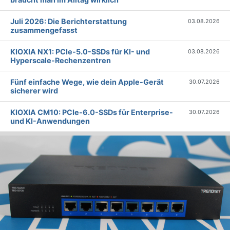
Juli 2026: Die Bericht­erstattung
03.08.2026
zusammengefasst
KIOXIA NX1: PCIe-5.0-SSDs für KI- und
03.08.2026
Hyperscale-Rechenzentren
Fünf einfache Wege, wie dein Apple-Gerät
30.07.2026
sicherer wird
KIOXIA CM10: PCIe-6.0-SSDs für Enterprise-
30.07.2026
und KI-Anwendungen