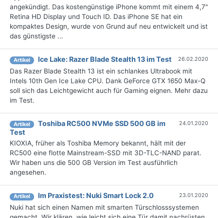
angekündigt. Das kostengünstige iPhone kommt mit einem 4,7"
Retina HD Display und Touch ID. Das iPhone SE hat ein
kompaktes Design, wurde von Grund auf neu entwickelt und ist
das günstigste ...
Ice Lake: Razer Blade Stealth 13 im Test
26.02.2020
Artikel
Das Razer Blade Stealth 13 ist ein schlankes Ultrabook mit
Intels 10th Gen Ice Lake CPU. Dank GeForce GTX 1650 Max-Q
soll sich das Leichtgewicht auch für Gaming eignen. Mehr dazu
im Test.
Toshiba RC500 NVMe SSD 500 GB im
24.01.2020
Artikel
Test
KIOXIA, früher als Toshiba Memory bekannt, hält mit der
RC500 eine flotte Mainstream-SSD mit 3D-TLC-NAND parat.
Wir haben uns die 500 GB Version im Test ausführlich
angesehen.
Im Praxistest: Nuki Smart Lock 2.0
23.01.2020
Artikel
Nuki hat sich einen Namen mit smarten Türschlosssystemen
gemacht. Wir klären, wie leicht sich eine Tür damit nachrüsten