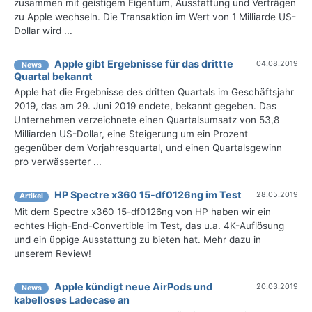
zusammen mit geistigem Eigentum, Ausstattung und Verträgen
zu Apple wechseln. Die Transaktion im Wert von 1 Milliarde US-
Dollar wird ...
Apple gibt Ergebnisse für das drittte
04.08.2019
News
Quartal bekannt
Apple hat die Ergebnisse des dritten Quartals im Geschäftsjahr
2019, das am 29. Juni 2019 endete, bekannt gegeben. Das
Unternehmen verzeichnete einen Quartalsumsatz von 53,8
Milliarden US-Dollar, eine Steigerung um ein Prozent
gegenüber dem Vorjahresquartal, und einen Quartalsgewinn
pro verwässerter ...
HP Spectre x360 15-df0126ng im Test
28.05.2019
Artikel
Mit dem Spectre x360 15-df0126ng von HP haben wir ein
echtes High-End-Convertible im Test, das u.a. 4K-Auflösung
und ein üppige Ausstattung zu bieten hat. Mehr dazu in
unserem Review!
Apple kündigt neue AirPods und
20.03.2019
News
kabelloses Ladecase an