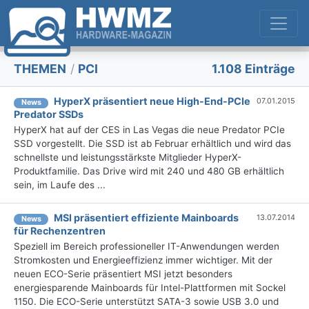
THEMEN
/
PCI
1.108 Einträge
HyperX präsentiert neue High-End-PCIe
07.01.2015
News
Predator SSDs
HyperX hat auf der CES in Las Vegas die neue Predator PCIe
SSD vorgestellt. Die SSD ist ab Februar erhältlich und wird das
schnellste und leistungsstärkste Mitglieder HyperX-
Produktfamilie. Das Drive wird mit 240 und 480 GB erhältlich
sein, im Laufe des ...
MSI präsentiert effiziente Mainboards
13.07.2014
News
für Rechenzentren
Speziell im Bereich professioneller IT-Anwendungen werden
Stromkosten und Energieeffizienz immer wichtiger. Mit der
neuen ECO-Serie präsentiert MSI jetzt besonders
energiesparende Mainboards für Intel-Plattformen mit Sockel
1150. Die ECO-Serie unterstützt SATA-3 sowie USB 3.0 und