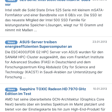
News
vor
Intel stellt die Solid State Drive 525 Serie mit kleinem mSATA-
Formfaktor und einer Bandbreite von 6 GB/s vor. Die SSD ist
das neueste Mitglied der Intel 500 SSD Familie für
leistungsstarke Speicher-Lösungen, wiegt nur 10 Gramm und
nimmt mit Maßen ...
ASUS-Server treiben
23.01.2013
News
energieeffizienten Supercomputer an
Die ESC4000/FDR G2 HPC Server von ASUS wurden für den
SANAM HPC-Cluster ausgewählt, das vom Frankfurt Institute
for Advanced Studies (FIAS) in Deutschland und dem
Forschungszentrum King Abdulaziz City for Science and
Technology (KACST) in Saudi-Arabien zur Unterstützung der
Forschung ...
Sapphire TOXIC Radeon HD 7970 GHz
10.01.2013
News
Edition im Test
AMD hat seine überarbeitete GCN-Architektur (Graphics Core
Next) bereits über ein breites Spektrum im Markt platziert und
bietet von der Einstiegskarte bis hin zum High-End-Produkt für