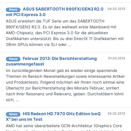
ASUS SABERTOOTH 990FX/GEN3 R2.0
04.03.2013
News
mit PCI Express 3.0
ASUS erweitert die TUF Serie um das SABERTOOTH
990FX/GEN3 R2.0. Es ist das weltweit erste Mainboard mit
AMD-Chipsatz, das PCI Express 3.0 für die aktuellsten
Grafikkarten unterstützt. Bis zu drei DirectX 11 Grafikkarten mit
28nm GPUs können via SLI oder ...
Februar 2013: Die Berichterstattung
01.03.2013
News
zusammengefasst
Im zurückliegenden Monat gab es wieder einige spannende
Themen im Bereich Newsmeldungen sowie interessante Artikel
und Produkttests. Folgend möchten wir Ihnen noch einmal eine
Übersicht zur Berichterstattung des Monats Februar, sortiert
nach ihrer Resonanz und Relevanz, geben. Durchstöbern lohnt
sich, ...
HIS Radeon HD 7970 GHz Edition IceQ
20.02.2013
News
X² bei uns im Test
AMD hat seine überarbeitete GCN-Architektur (Graphics Core