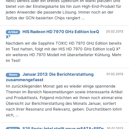
Next) bereits über ein breites Spektrum im Markt platziert und
bietet von der Einstiegskarte bis hin zum High-End-Produkt für
jeden Anwender die passende Lösung. Immer noch an der
Spitze der GCN-basierten Chips rangiert ...
HIS Radeon HD 7970 GHz Edition IceQ
20.02.2013
Artikel
X²
Nachdem wir die Sapphire TOXIC HD 7970 GHz Edition bereits
im Test hatten, folgt mit der HIS HD 7970 GHz Edition IceQ X²
ein weiteres HD 7970 Modell mit überarbeiteter Kühlung. Mehr
im Test!
Januar 2013: Die Berichterstattung
01.02.2013
News
zusammengefasst
Im zurückliegenden Monat gab es wieder einige spannende
Themen im Bereich Newsmeldungen sowie interessante Artikel
und Produkttests. Folgend möchten wir Ihnen noch einmal eine
Übersicht zur Berichterstattung des Monats Januar, sortiert
nach ihrer Resonanz und Relevanz, geben. Durchstöbern lohnt
sich, ...
525 Serie: Intel stellt neue mSATA-SSDs
30.01.2013