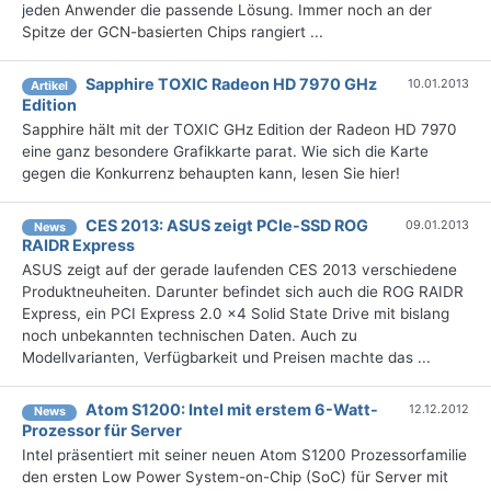
jeden Anwender die passende Lösung. Immer noch an der
Spitze der GCN-basierten Chips rangiert ...
Sapphire TOXIC Radeon HD 7970 GHz
10.01.2013
Artikel
Edition
Sapphire hält mit der TOXIC GHz Edition der Radeon HD 7970
eine ganz besondere Grafikkarte parat. Wie sich die Karte
gegen die Konkurrenz behaupten kann, lesen Sie hier!
CES 2013: ASUS zeigt PCIe-SSD ROG
09.01.2013
News
RAIDR Express
ASUS zeigt auf der gerade laufenden CES 2013 verschiedene
Produktneuheiten. Darunter befindet sich auch die ROG RAIDR
Express, ein PCI Express 2.0 x4 Solid State Drive mit bislang
noch unbekannten technischen Daten. Auch zu
Modellvarianten, Verfügbarkeit und Preisen machte das ...
Atom S1200: Intel mit erstem 6-Watt-
12.12.2012
News
Prozessor für Server
Intel präsentiert mit seiner neuen Atom S1200 Prozessorfamilie
den ersten Low Power System-on-Chip (SoC) für Server mit