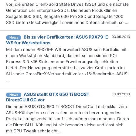
vor: die ersten Client-Solid State Drives (SSD) und die nächste
Generation der Enterprise-SSDs. Die neuen Produktlinien
Seagate 600 SSD, Seagate 600 Pro SSD und Seagate 1200
SSD bieten Geschwindigkeit sowie hohe Datensicherheit, so ...
Bis zu vier Grafikkarten: ASUS P9X79-E
03.05.2013
News
WS für Workstations
Mit dem neuen P9X79-E WS erweitert ASUS sein Portfolio mit
einem Workstation Mainboard, das mit seinen sieben PCI
Express 3.0 x16 Slots enorme Erweiterungsmöglichkeiten
bietet. Der Neuzugang unterstützt bis zu vier Grafikkarten im
SLI- oder CrossFireX-Verbund mit voller x16-Bandbreite. ASUS
...
ASUS stellt GTX 650 Ti BOOST
31.03.2013
News
DirectCU II OC vor
Die neue ASUS GTX 650 Ti BOOST DirectCu II mit exklusivem
ASUS-Kühlsystem soll vor allem durch ein hervorragendes
Preis-Leistungsverhältnis auf sich aufmerksam machen. Durch
die DirectCU II Kühlung ist sie besonders leise und lässt sich
mit GPU Tweak sehr leicht ...