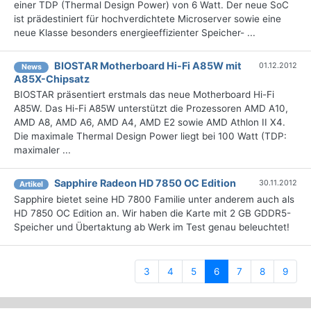
einer TDP (Thermal Design Power) von 6 Watt. Der neue SoC
ist prädestiniert für hochverdichtete Microserver sowie eine
neue Klasse besonders energieeffizienter Speicher- ...
BIOSTAR Motherboard Hi-Fi A85W mit
01.12.2012
News
A85X-Chipsatz
BIOSTAR präsentiert erstmals das neue Motherboard Hi-Fi
A85W. Das Hi-Fi A85W unterstützt die Prozessoren AMD A10,
AMD A8, AMD A6, AMD A4, AMD E2 sowie AMD Athlon II X4.
Die maximale Thermal Design Power liegt bei 100 Watt (TDP:
maximaler ...
Sapphire Radeon HD 7850 OC Edition
30.11.2012
Artikel
Sapphire bietet seine HD 7800 Familie unter anderem auch als
HD 7850 OC Edition an. Wir haben die Karte mit 2 GB GDDR5-
Speicher und Übertaktung ab Werk im Test genau beleuchtet!
(current)
3
4
5
6
7
8
9