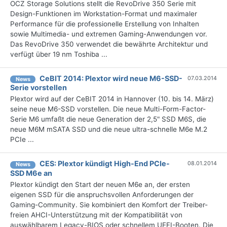
OCZ Storage Solutions stellt die RevoDrive 350 Serie mit
Design-Funktionen im Workstation-Format und maximaler
Performance für die professionelle Erstellung von Inhalten
sowie Multimedia- und extremen Gaming-Anwendungen vor.
Das RevoDrive 350 verwendet die bewährte Architektur und
verfügt über 19 nm Toshiba ...
CeBIT 2014: Plextor wird neue M6-SSD-
07.03.2014
News
Serie vorstellen
Plextor wird auf der CeBIT 2014 in Hannover (10. bis 14. März)
seine neue M6-SSD vorstellen. Die neue Multi-Form-Factor-
Serie M6 umfaßt die neue Generation der 2,5" SSD M6S, die
neue M6M mSATA SSD und die neue ultra-schnelle M6e M.2
PCIe ...
CES: Plextor kündigt High-End PCIe-
08.01.2014
News
SSD M6e an
Plextor kündigt den Start der neuen M6e an, der ersten
eigenen SSD für die anspruchsvollen Anforderungen der
Gaming-Community. Sie kombiniert den Komfort der Treiber-
freien AHCI-Unterstützung mit der Kompatibilität von
auswählbarem Legacy-BIOS oder schnellem UEFI-Booten. Die